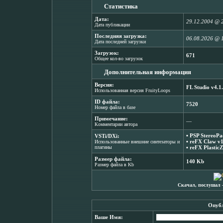
Статистика
Дата:
29.12.2004 @ 
Дата публикации
Последняя загрузка:
06.08.2026 @ 
Дата последней загрузки
Загрузок:
671
Общее кол-во загрузок
Дополнительная информация
Версия:
FL Studio v4.1
Использованная версия FruityLoops
ID файла:
7520
Номер файла в базе
Примечание:
―
Комментарии автора
▪
PSP StereoPa
VSTi/DXi:
▪
reFX Claw v1
Использованные внешние синтезаторы и
плагины
▪
reFX PlasticZ
Размер файла:
140 Kb
Размер файла в Kb
Скачал, послушал 
Опубл
Ваше Имя: