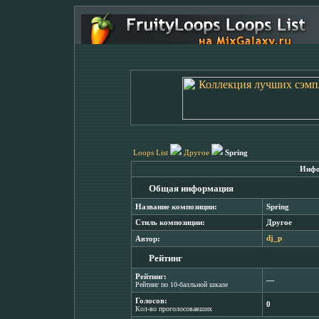
Loops List
Другое
Spring
Инфо
Общая информация
Название композиции:
Spring
Стиль композиции:
Другое
Автор:
dj_p
Рейтинг
Рейтинг:
―
Рейтинг по 10-балльной шкале
Голосов:
0
Кол-во проголосовавших