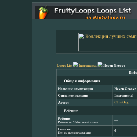
Loops List
Instrumental
Heven Groove
Инфо
Общая информация
Название композиции:
Heven Groove
Стиль композиции:
Instrumental
Автор:
CJ mOzg
Рейтинг
Рейтинг:
―
Рейтинг по 10-балльной шкале
Голосов:
0
Кол-во проголосовавших