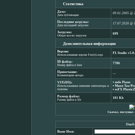
Статистика
Дата:
09.01.2005 @ 
Дата публикации
Последняя загрузка:
17.07.2026 @ 
Дата последней загрузки
Загрузок:
699
Общее кол-во загрузок
Дополнительная информация
Версия:
FL Studio v5.0
Использованная версия FruityLoops
ID файла:
7786
Номер файла в базе
Примечание:
―
Комментарии автора
▪
mda Piano
VSTi/DXi:
▪
Muon Tau Pr
Использованные внешние синтезаторы и
плагины
▪
reFX PlasticZ
Размер файла:
101 Kb
Размер файла в Kb
Скачал, послушал 
Опубл
Ваше Имя: