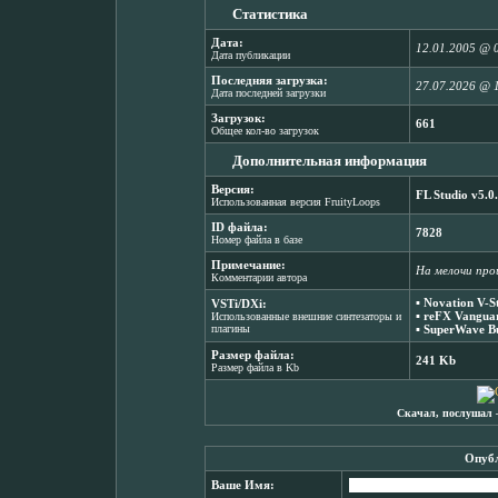
Статистика
Дата:
12.01.2005 @ 
Дата публикации
Последняя загрузка:
27.07.2026 @ 
Дата последней загрузки
Загрузок:
661
Общее кол-во загрузок
Дополнительная информация
Версия:
FL Studio v5.0
Использованная версия FruityLoops
ID файла:
7828
Номер файла в базе
Примечание:
На мелочи про
Комментарии автора
▪
Novation V-St
VSTi/DXi:
▪
reFX Vanguar
Использованные внешние синтезаторы и
плагины
▪
SuperWave Bu
Размер файла:
241 Kb
Размер файла в Kb
Скачал, послушал 
Опубл
Ваше Имя: