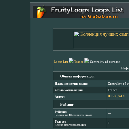
Loops List
Trance
Centrality of purpose
Инфо
Общая информация
Название композиции:
Centrality of 
Стиль композиции:
Trance
Автор:
DJ SN_SAN
Рейтинг
Рейтинг:
―
Рейтинг по 10-балльной шкале
Голосов:
0
Кол-во проголосовавших