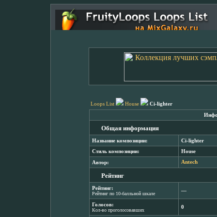
Loops List
House
Ci-lighter
Инфо
Общая информация
Название композиции:
Ci-lighter
Стиль композиции:
House
Автор:
Antech
Рейтинг
Рейтинг:
―
Рейтинг по 10-балльной шкале
Голосов:
0
Кол-во проголосовавших