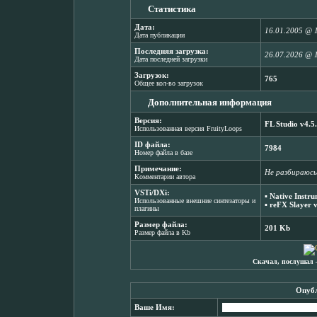
Статистика
Дата:
16.01.2005 @ 
Дата публикации
Последняя загрузка:
26.07.2026 @ 
Дата последней загрузки
Загрузок:
765
Общее кол-во загрузок
Дополнительная информация
Версия:
FL Studio v4.5
Использованная версия FruityLoops
ID файла:
7984
Номер файла в базе
Примечание:
Не разбираюсь
Комментарии автора
VSTi/DXi:
▪
Native Instr
Использованные внешние синтезаторы и
▪
reFX Slayer 
плагины
Размер файла:
201 Kb
Размер файла в Kb
Скачал, послушал 
Опубл
Ваше Имя: