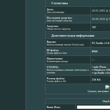
Статистика
Дата:
20.01.2005 @ 
Дата публикации
Последняя загрузка:
30.06.2026 @ 
Дата последней загрузки
Загрузок:
707
Общее кол-во загрузок
Дополнительная информация
Версия:
FL Studio v5.0
Использованная версия FruityLoops
ID файла:
8066
Номер файла в базе
Примечание:
―
Комментарии автора
▪
mda Piano
VSTi/DXi:
▪
Ohmforce Oh
Использованные внешние синтезаторы и
плагины
▪
rgcAudio z3t
Размер файла:
256 Kb
Размер файла в Kb
Скачал, послушал 
Опубл
Ваше Имя: