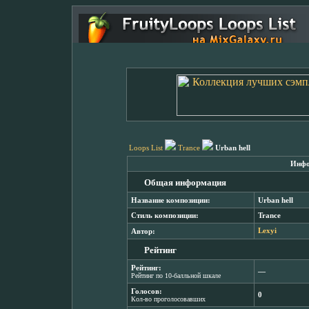
Loops List
Trance
Urban hell
Инфо
Общая информация
Название композиции:
Urban hell
Стиль композиции:
Trance
Автор:
Lexyi
Рейтинг
Рейтинг:
―
Рейтинг по 10-балльной шкале
Голосов:
0
Кол-во проголосовавших