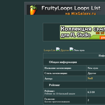
Loops List
Другое
New eyes
Инфо
Общая информация
Название композиции:
New eyes
Стиль композиции:
Другое
Автор:
Noff
Рейтинг
Рейтинг:
6.5/10
Рейтинг по 10-балльной шкале
Голосов:
2
Кол-во проголосовавших