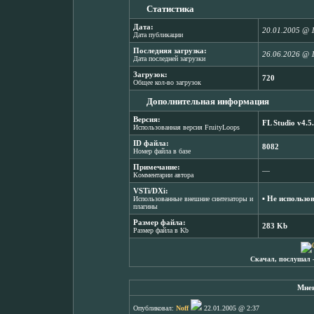
Статистика
Дата:
20.01.2005 @ 
Дата публикации
Последняя загрузка:
26.06.2026 @ 
Дата последней загрузки
Загрузок:
720
Общее кол-во загрузок
Дополнительная информация
Версия:
FL Studio v4.5
Использованная версия FruityLoops
ID файла:
8082
Номер файла в базе
Примечание:
―
Комментарии автора
VSTi/DXi:
▪ Не использо
Использованные внешние синтезаторы и
плагины
Размер файла:
283 Kb
Размер файла в Kb
Скачал, послушал 
Мнен
Опубликовал:
Noff
22.01.2005 @ 2:37