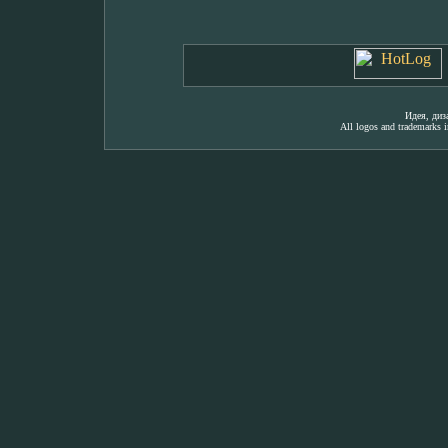
Идея, ди
All logos and trademarks in