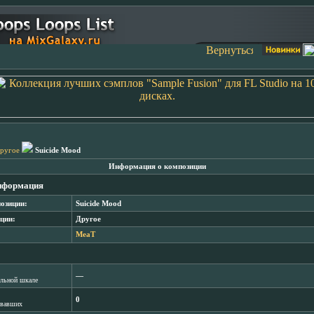
ругое
Suicide Mood
Информация о композиции
нформация
озиции:
Suicide Mood
ции:
Другое
MeaT
―
лльной шкале
0
овавших