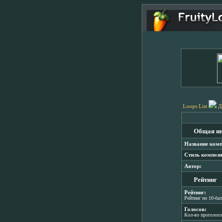
Loops List
Д
Общая и
Название комп
Стиль компози
Автор:
Рейтинг
Рейтинг:
Рейтинг по 10-ба
Голосов:
Кол-во проголос