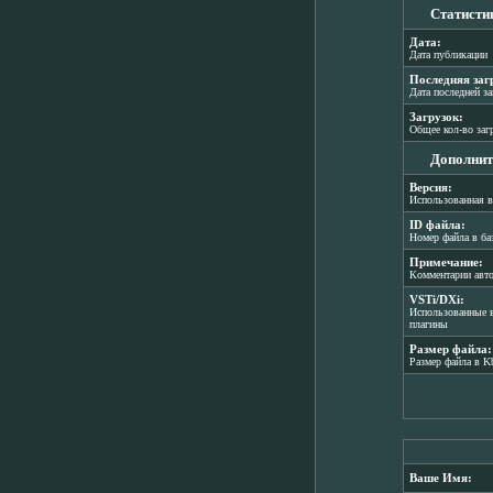
Статисти
Дата:
Дата публикации
Последняя заг
Дата последней з
Загрузок:
Общее кол-во заг
Дополнит
Версия:
Использованная в
ID файла:
Номер файла в ба
Примечание:
Комментарии авт
VSTi/DXi:
Использованные в
плагины
Размер файла:
Размер файла в K
Ваше Имя: