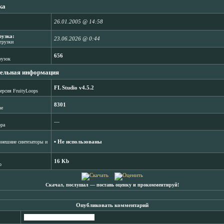
ка
26.01.2005 @ 14:58
рузка:
23.06.2026 @ 0:44
агрузки
656
рузок
ельная информация
FL Studio v4.5.2
ерсия FruityLoops
8301
зе
―
ора
▪ Не использованы
нешние синтезаторы и
16 Kb
b
Скачал, послушал ― поставь оценку и прокомментируй!
Опубликовать комментарий