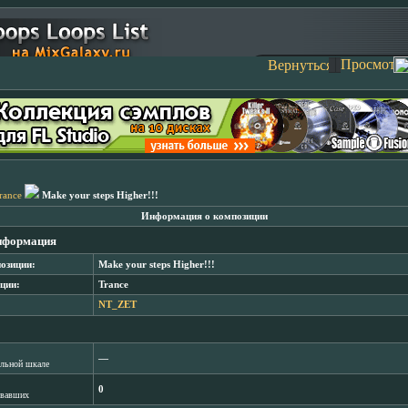
rance
Make your steps Higher!!!
Информация о композиции
нформация
озиции:
Make your steps Higher!!!
ции:
Trance
NT_ZET
―
лльной шкале
0
овавших