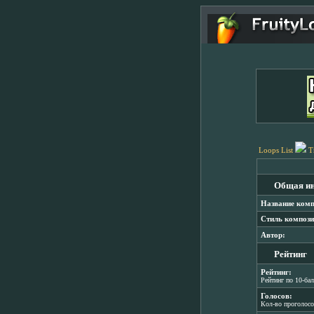
Loops List
T
Общая и
Название комп
Стиль компози
Автор:
Рейтинг
Рейтинг:
Рейтинг по 10-ба
Голосов:
Кол-во проголос