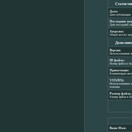
Статисти
Дата:
Дата публикации
Последняя заг
Дата последней з
Загрузок:
Общее кол-во заг
Дополнит
Версия:
Использованная в
ID файла:
Номер файла в ба
Примечание:
Комментарии авт
VSTi/DXi:
Использованные в
плагины
Размер файла:
Размер файла в K
Ваше Имя: