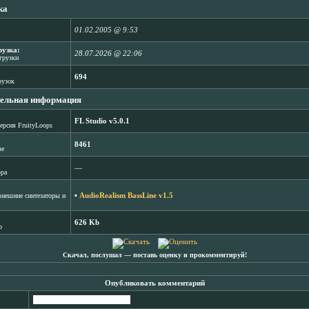
ка
01.02.2005 @ 9:53
рузка:
28.07.2026 @ 22:06
агрузки
694
рузок
ельная информация
FL Studio v5.0.1
ерсия FruityLoops
8461
зе
―
ора
▪
AudioRealism BassLine v1.5
нешние синтезаторы и
626 Kb
b
Скачал, послушал ― поставь оценку и прокомментируй!
Опубликовать комментарий