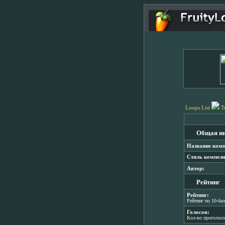
Loops List
T
Общая и
Название комп
Стиль компози
Автор:
Рейтинг
Рейтинг:
Рейтинг по 10-ба
Голосов:
Кол-во проголос