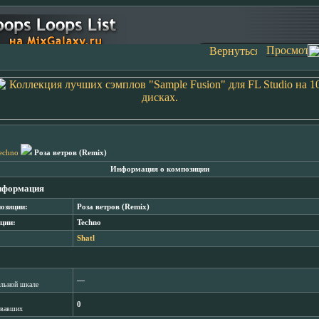
echno
Роза ветров (Remix)
Информация о композиции
нформация
озиции:
Роза ветров (Remix)
ции:
Techno
Shatl
―
лльной шкале
0
овавших