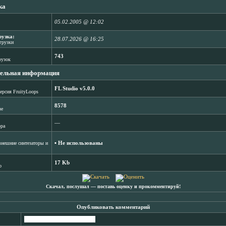
ка
05.02.2005 @ 12:02
рузка:
28.07.2026 @ 16:25
агрузки
743
рузок
ельная информация
FL Studio v5.0.0
ерсия FruityLoops
8578
зе
―
ора
▪ Не использованы
нешние синтезаторы и
17 Kb
b
Скачал, послушал ― поставь оценку и прокомментируй!
Опубликовать комментарий