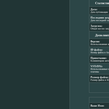
Статисти
Дата:
Дата публикации
Последняя заг
Дата последней з
Загрузок:
Общее кол-во заг
Дополнит
Версия:
Использованная в
ID файла:
Номер файла в ба
Примечание:
Комментарии авт
VSTi/DXi:
Использованные в
плагины
Размер файла:
Размер файла в K
Ваше Имя: