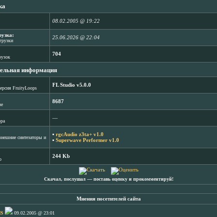
ка
08.02.2005 @ 19:22
рузка:
25.06.2026 @ 22:04
агрузки
704
рузок
ельная информация
FL Studio v5.0.0
ерсия FruityLoops
8687
зе
―
ора
▪
rgcAudio z3ta+ v1.0
нешние синтезаторы и
▪
Superwave Performer v1.0
244 Kb
b
Скачал, послушал ― поставь оценку и прокомментируй!
Мнения посетителей сайта
S
09.02.2005 @ 23:01