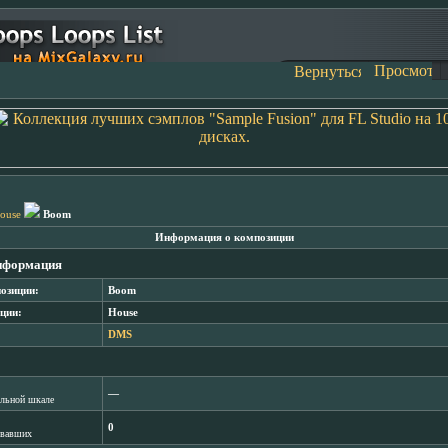
ouse
Boom
Информация о композиции
нформация
озиции:
Boom
ции:
House
DMS
―
лльной шкале
0
овавших