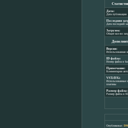
Статисти
Дата:
Дата публикации
Последняя заг
Дата последней з
Загрузок:
Общее кол-во заг
Дополнит
Версия:
Использованная в
ID файла:
Номер файла в ба
Примечание:
Комментарии авт
VSTi/DXi:
Использованные в
плагины
Размер файла:
Размер файла в K
Опубликовал:
DM