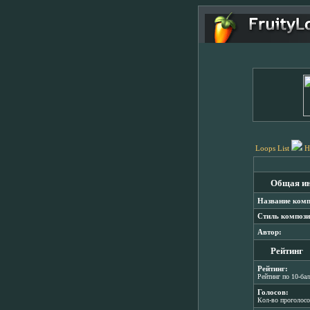
Loops List
H
Общая и
Название комп
Стиль компози
Автор:
Рейтинг
Рейтинг:
Рейтинг по 10-ба
Голосов:
Кол-во проголос