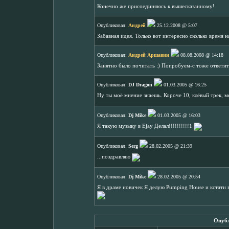
Конечно же присоединяюсь к вышесказанному!
Опубликовал:
Андрей
25.12.2008 @ 5:07
Забавная идея. Только вот интересно сколько время н
Опубликовал:
Андрей Аршавин
08.08.2008 @ 14:18
Занятно было почитать :) Попробуем-с тоже ответи
Опубликовал:
DJ Dragon
01.03.2005 @ 16:25
Ну ты моё мнение знаешь. Короче 10, клёвый трек, м
Опубликовал:
Dj Mike
01.03.2005 @ 16:03
Я такую музыку в Ejay Делал!!!!!!!!!!1
Опубликовал:
Serg
28.02.2005 @ 21:39
...поздравляю
Опубликовал:
Dj Mike
28.02.2005 @ 20:54
Я в драме новичек Я дeлую Pumping House и кстати в
Опубл