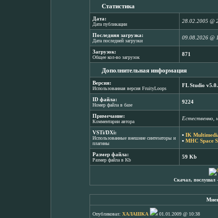
Статистика
Дата:
28.02.2005 @ 
Дата публикации
Последняя загрузка:
09.08.2026 @ 
Дата последней загрузки
Загрузок:
871
Общее кол-во загрузок
Дополнительная информация
Версия:
FL Studio v5.0
Использованная версия FruityLoops
ID файла:
9224
Номер файла в базе
Примечание:
Естественно, 
Комментарии автора
VSTi/DXi:
▪
IK Multimedi
Использованные внешние синтезаторы и
▪
MHC Space Sy
плагины
Размер файла:
59 Kb
Размер файла в Kb
Скачал, послушал 
Мнен
Опубликовал:
XAЛAШKA
01.01.2009 @ 10:38