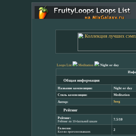
Loops List
Meditation
Night or day
Инфо
Общая информация
Название композиции:
Night or day
Стиль композиции:
Meditation
Автор:
Serg
Рейтинг
Рейтинг:
7.5/10
Рейтинг по 10-балльной шкале
Голосов:
2
Кол-во проголосовавших