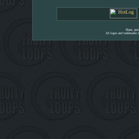
Идея, ди
All logos and trademarks in