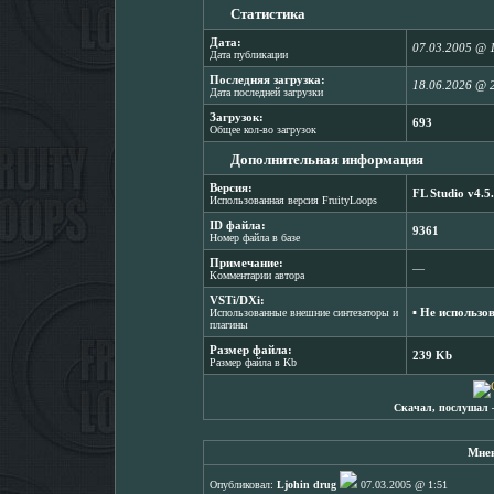
Статистика
Дата:
07.03.2005 @ 
Дата публикации
Последняя загрузка:
18.06.2026 @ 
Дата последней загрузки
Загрузок:
693
Общее кол-во загрузок
Дополнительная информация
Версия:
FL Studio v4.5
Использованная версия FruityLoops
ID файла:
9361
Номер файла в базе
Примечание:
―
Комментарии автора
VSTi/DXi:
▪ Не использо
Использованные внешние синтезаторы и
плагины
Размер файла:
239 Kb
Размер файла в Kb
Скачал, послушал 
Мнен
Опубликовал:
Ljohin drug
07.03.2005 @ 1:51