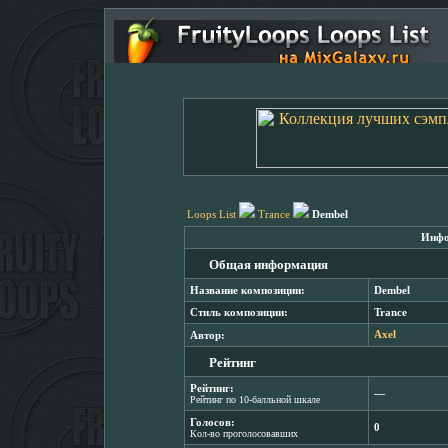
Loops List
Trance
Dembel
Инфо
Общая информация
Название композиции:
Dembel
Стиль композиции:
Trance
Автор:
Axel
Рейтинг
Рейтинг:
―
Рейтинг по 10-балльной шкале
Голосов:
0
Кол-во проголосовавших