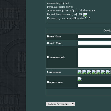
Zasranets ty Ljoha>
Peredavaj sestre privet
A kompozitsija normaljnaja, slushat mona
GuitarChorus zamenil, vsjo Ok
Korotkaja , poetomu ballov tebe 7/10
Опубл
Ваше Имя:
Ваш E-Mail:
Комментарий:
Смайлики:
Введите код: