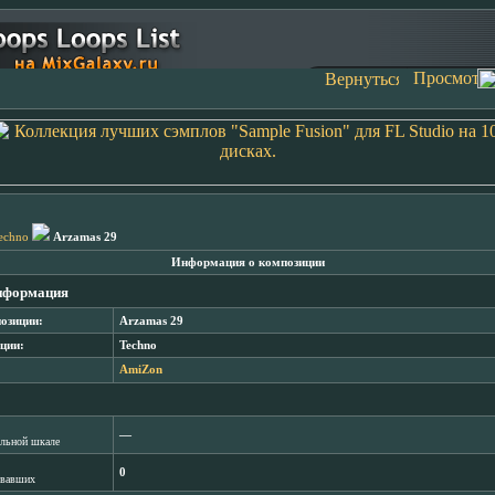
echno
Arzamas 29
Информация о композиции
нформация
озиции:
Arzamas 29
ции:
Techno
AmiZon
―
лльной шкале
0
овавших