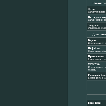
Статисти
Дата:
Дата публикации
Последняя заг
Дата последней з
Загрузок:
Общее кол-во заг
Дополнит
Версия:
Использованная в
ID файла:
Номер файла в ба
Примечание:
Комментарии авт
VSTi/DXi:
Использованные в
плагины
Размер файла:
Размер файла в K
Ваше Имя: