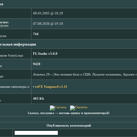
ка
08.03.2005 @ 18:29
рузка:
07.08.2026 @ 19:10
агрузки
744
рузок
ельная информация
FL Studio v5.0.0
ерсия FruityLoops
9420
зе
Arzamas 29---Это военная база в США. Пишите комменты. Заранее 
ора
▪
reFX Vanguard v1.11
нешние синтезаторы и
403 Kb
b
Скачал, послушал ― поставь оценку и прокомментируй!
Опубликовать комментарий