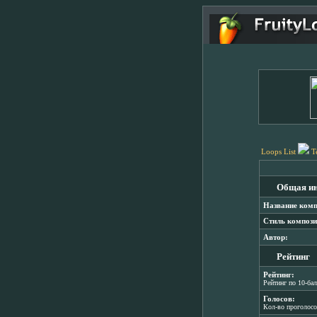
Loops List
T
Общая и
Название комп
Стиль компози
Автор:
Рейтинг
Рейтинг:
Рейтинг по 10-ба
Голосов:
Кол-во проголос