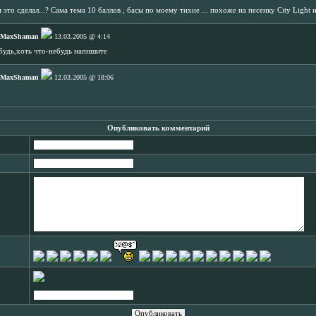
это сделал...? Сама тема 10 баллов , басы по моему тихие ... похоже на песенку City Light 
 MaxShaman
13.03.2005 @ 4:14
будь,хоть что-небудь напишите
 MaxShaman
12.03.2005 @ 18:06
Опубликовать комментарий