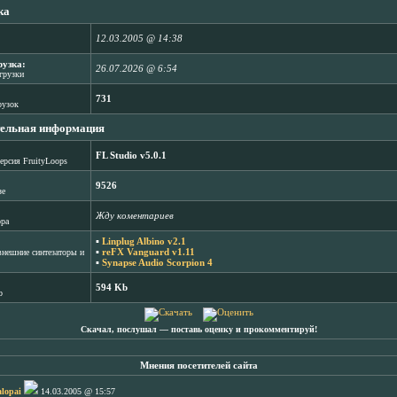
ка
12.03.2005 @ 14:38
рузка:
26.07.2026 @ 6:54
агрузки
731
рузок
ельная информация
FL Studio v5.0.1
ерсия FruityLoops
9526
зе
Жду коментариев
ора
▪
Linplug Albino v2.1
▪
reFX Vanguard v1.11
нешние синтезаторы и
▪
Synapse Audio Scorpion 4
594 Kb
b
Скачал, послушал ― поставь оценку и прокомментируй!
Мнения посетителей сайта
lopai
14.03.2005 @ 15:57