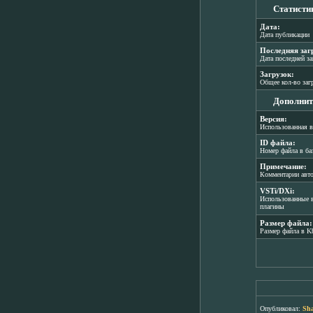
Статисти
Дата:
Дата публикации
Последняя заг
Дата последней з
Загрузок:
Общее кол-во заг
Дополнит
Версия:
Использованная в
ID файла:
Номер файла в ба
Примечание:
Комментарии авт
VSTi/DXi:
Использованные в
плагины
Размер файла:
Размер файла в K
Опубликовал:
Sha