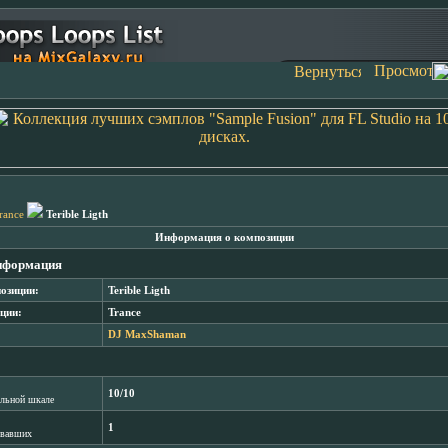
rance
Terible Ligth
Информация о композиции
нформация
озиции:
Terible Ligth
ции:
Trance
DJ MaxShaman
10/10
лльной шкале
1
овавших