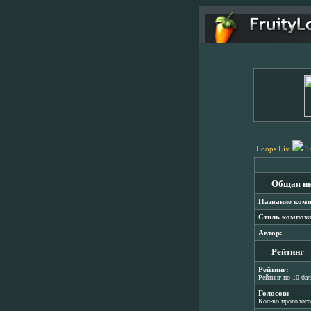
Loops List
T
Общая и
Название комп
Стиль компози
Автор:
Рейтинг
Рейтинг:
Рейтинг по 10-ба
Голосов:
Кол-во проголос