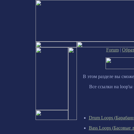
Forum
|
Обрат
В этом разделе вы смож
Все ссылки на
loop'
ы 
Drum Loop
s (
Барабан
Bass Loop
s (
Басовые 