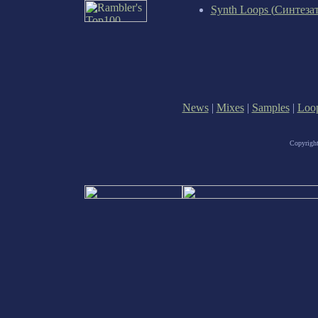
Synth Loops (
Синтеза
News
|
Mixes
|
Samples
|
Loo
Copyrigh