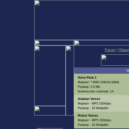
Forum
|
Обрат
V
Voice Pack 1
Формат
: *.WAV (44kHz/16bit)
Размер
: 2.0 Mb
Количество сэмплов
: 14
Arabian Voices
Формат
- MP3 192kbps
Размер - 15
Kb/
файл
Robot Voices
Формат -
MP3 192kbps
Размер - 10
Kb/
файл